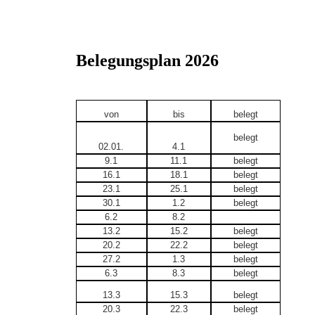
Belegungsplan 2026
von
bis
belegt
belegt
02.01.
4.1
9.1
11.1
belegt
16.1
18.1
belegt
23.1
25.1
belegt
30.1
1.2
belegt
6.2
8.2
13.2
15.2
belegt
20.2
22.2
belegt
27.2
1.3
belegt
6.3
8.3
belegt
13.3
15.3
belegt
20.3
22.3
belegt