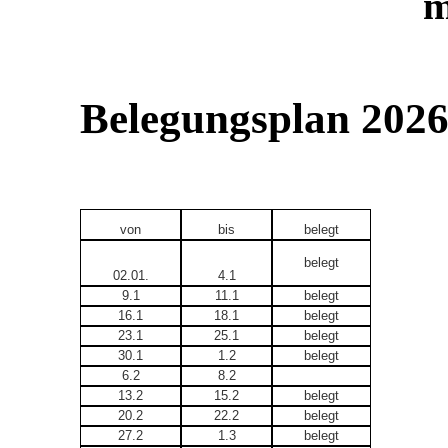
m
Belegungsplan 202
von
bis
belegt
belegt
02.01.
4.1
9.1
11.1
belegt
16.1
18.1
belegt
23.1
25.1
belegt
30.1
1.2
belegt
6.2
8.2
13.2
15.2
belegt
20.2
22.2
belegt
27.2
1.3
belegt